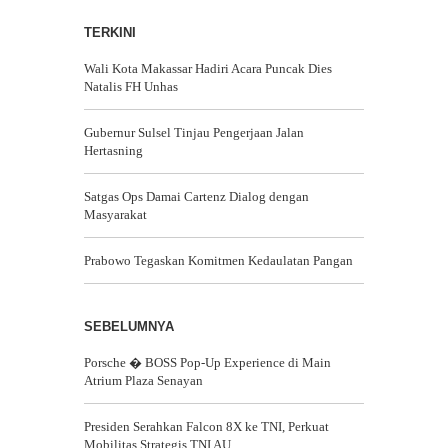
TERKINI
Wali Kota Makassar Hadiri Acara Puncak Dies
Natalis FH Unhas
Gubernur Sulsel Tinjau Pengerjaan Jalan
Hertasning
Satgas Ops Damai Cartenz Dialog dengan
Masyarakat
Prabowo Tegaskan Komitmen Kedaulatan Pangan
SEBELUMNYA
Porsche � BOSS Pop-Up Experience di Main
Atrium Plaza Senayan
Presiden Serahkan Falcon 8X ke TNI, Perkuat
Mobilitas Strategis TNI AU