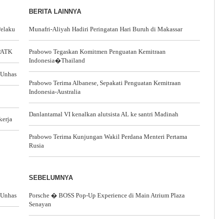
BERITA LAINNYA
Pelaku
Munafri-Aliyah Hadiri Peringatan Hari Buruh di Makassar
PPATK
Prabowo Tegaskan Komitmen Penguatan Kemitraan
Indonesia�Thailand
 Unhas
Prabowo Terima Albanese, Sepakati Penguatan Kemitraan
Indonesia-Australia
Danlantamal VI kenalkan alutsista AL ke santri Madinah
kerja
Prabowo Terima Kunjungan Wakil Perdana Menteri Pertama
Rusia
SEBELUMNYA
 Unhas
Porsche � BOSS Pop-Up Experience di Main Atrium Plaza
Senayan