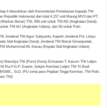
ap II diserahkan oleh Kementerian Pertahanan kepada TNI
an Republik Indonesia) dari total 4.157 unit Maung MV3 dari PT.
 (Markas Besar) TNI, 400 unit untuk TNI AD (Angkatan Darat),
 untuk TNI AU (Angkatan Udara), dan 50 untuk Polri.
I Jenderal TNI Agus Subiyanto, Kapolri Jenderal Pol. Listyo
epala Staf Angkatan Darat) Jenderal TNI Maruli Simanjuntak,
 TNI Muhammad Ali, Kasau (Kepala Staf Angkatan Udara)
an) Marsdya TNI (Purn) Donny Ermawan T, Kasum TNI Letjen
NI Rui F.G.P. Duarte, Sekjen Kemhan Letjen TNI Tri Budi
a, MSME., ScD, IPU serta para Pejabat Tinggi Kemhan, TNI-Polri,
pen TNI
)