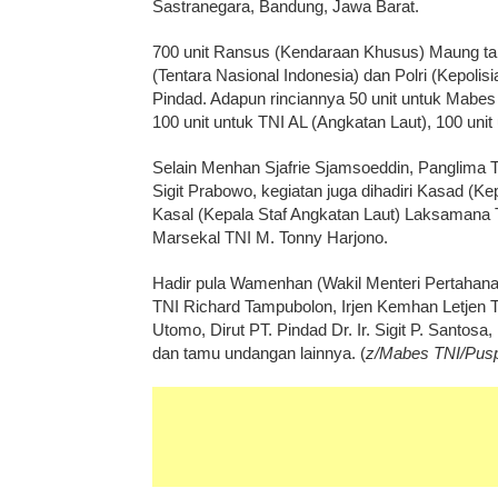
Sastranegara, Bandung, Jawa Barat.
700 unit Ransus (Kendaraan Khusus) Maung tah
(Tentara Nasional Indonesia) dan Polri (Kepolisi
Pindad. Adapun rinciannya 50 unit untuk Mabes
100 unit untuk TNI AL (Angkatan Laut), 100 unit
Selain Menhan Sjafrie Sjamsoeddin, Panglima TN
Sigit Prabowo, kegiatan juga dihadiri Kasad (K
Kasal (Kepala Staf Angkatan Laut) Laksamana
Marsekal TNI M. Tonny Harjono.
Hadir pula Wamenhan (Wakil Menteri Pertahan
TNI Richard Tampubolon, Irjen Kemhan Letjen T
Utomo, Dirut PT. Pindad Dr. Ir. Sigit P. Santos
dan tamu undangan lainnya. (
z/Mabes TNI/Pus