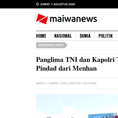
JUMAT, 7 AGUSTUS 2026
HOME
NASIONAL
DUNIA
POLITIK
BREAKING NEWS
Panglima TNI dan Kapolri
Pindad dari Menhan
SABTU, 1 MARET 2025
|| EDITOR:
ZULFIKAR