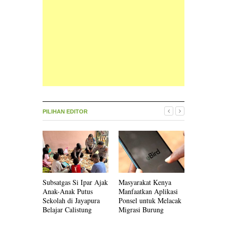
PILIHAN EDITOR
Subsatgas Si Ipar Ajak
Masyarakat Kenya
Innosanto 
Anak-Anak Putus
Manfaatkan Aplikasi
Menulis Bu
Sekolah di Jayapura
Ponsel untuk Melacak
AS, Kenap
Belajar Calistung
Migrasi Burung