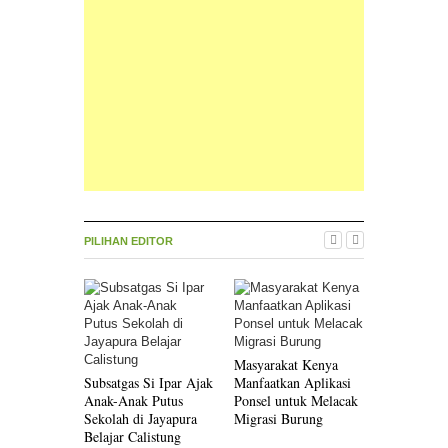
PILIHAN EDITOR
Masyarakat Kenya
Innosanto 
Subsatgas Si Ipar Ajak
Manfaatkan Aplikasi
Menulis Bu
Anak-Anak Putus
Ponsel untuk Melacak
AS, Kenap
Sekolah di Jayapura
Migrasi Burung
Belajar Calistung