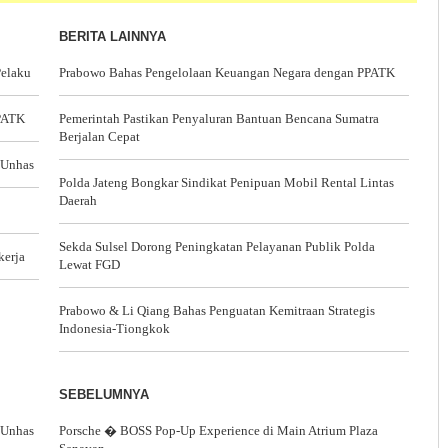
BERITA LAINNYA
Pelaku
Prabowo Bahas Pengelolaan Keuangan Negara dengan PPATK
PPATK
Pemerintah Pastikan Penyaluran Bantuan Bencana Sumatra
Berjalan Cepat
 Unhas
Polda Jateng Bongkar Sindikat Penipuan Mobil Rental Lintas
Daerah
Sekda Sulsel Dorong Peningkatan Pelayanan Publik Polda
kerja
Lewat FGD
Prabowo & Li Qiang Bahas Penguatan Kemitraan Strategis
Indonesia-Tiongkok
SEBELUMNYA
 Unhas
Porsche � BOSS Pop-Up Experience di Main Atrium Plaza