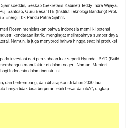
 Sjamsoeddin, Seskab (Sekretaris Kabinet) Teddy Indra Wijaya,
Puji Santoso, Guru Besar ITB (Institut Teknologi Bandung) Prof.
BS Energi Tbk Pandu Patria Sjahrir.
teri Rosan menjelaskan bahwa Indonesia memiliki potensi
industri kendaraan listrik, mengingat melimpahnya sumber daya
erai. Namun, ia juga menyoroti bahwa hingga saat ini produksi
 pada investasi dari perusahaan luar seperti Hyundai, BYD (Build
 membangun manufaktur di dalam negeri. Namun, Menteri
gi Indonesia dalam industri ini.
ahun, dan berkembang, dan diharapkan di tahun 2030 tadi
ta hanya tidak bisa berperan lebih besar dari itu?”, ungkap